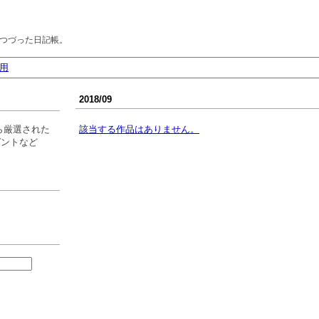
つづった日記帳。
用
2018/09
ら厳選された
該当する作品はありません。
ゼントなど